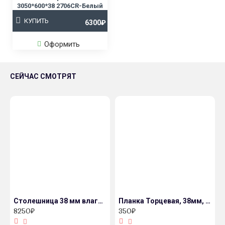
3050*600*38 2706CR-Белый
КУПИТЬ
6300₽
Оформить
СЕЙЧАС СМОТРЯТ
Столешница 38 мм влагостойкая декор 690/P Индийское дерево
Планка Торцевая, 38мм, алюминий, 800мм с открытым завалом, матовая
8250₽
350₽