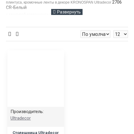
2706
плинтуса, кромочные ленты в декоре
KRONOSPAN Ultradecor
CR-Белый
с текстурой поверхности
CR
- Кристалл
Ни
же указаны розничные цены на продукцию в данном цвете. Для
того, чтобы купить столешницы оптом напишите на
info@ooosinar.ru
Производитель:
Ultradecor
Есть на складе
Столешница Ultradecor