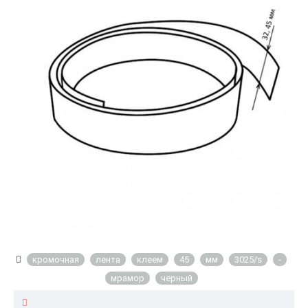
кромочная
лента
клеем
45
мм
3025/s
-
мрамор
черный