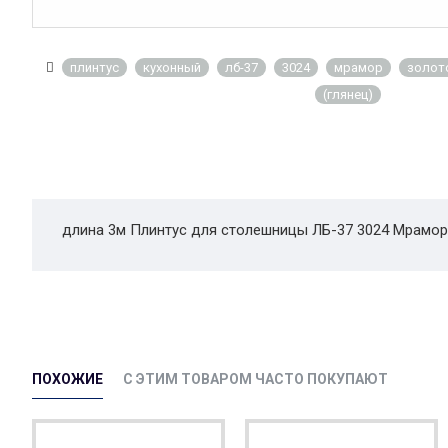
плинтус
кухонный
лб-37
3024
мрамор
золот
(глянец)
длина 3м Плинтус для столешницы ЛБ-37 3024 Мрамор
ПОХОЖИЕ
С ЭТИМ ТОВАРОМ ЧАСТО ПОКУПАЮТ