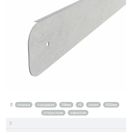
планка
торцевая
38мм
r9
галия
600мм
открытым
завалом