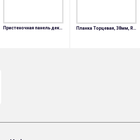
Пристеночная панель декор 2075/FL-Дуб Кера
Кромочная лента с клеем 45 мм декор 2075/FL-Дуб Кера
Планка Торцевая, 38мм, R9, Дуб Кера, 600мм с открытым завалом