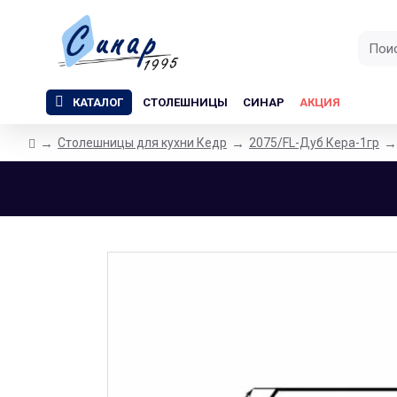
КАТАЛОГ
СТОЛЕШНИЦЫ
СИНАР
АКЦИЯ
Столешницы для кухни Кедр
2075/FL-Дуб Кера-1гр