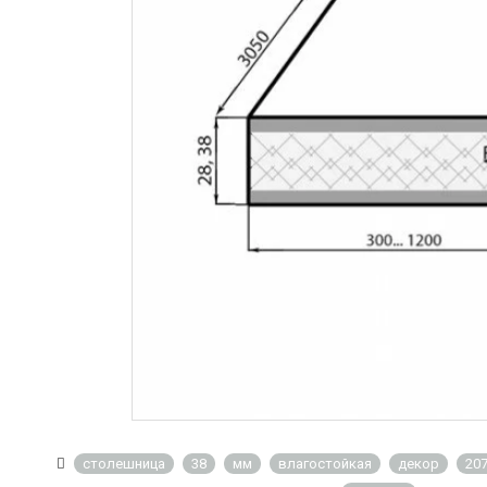
столешница
38
мм
влагостойкая
декор
207