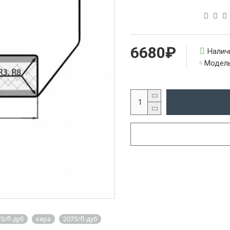
6680₽
Налич
Модель
5/fl-дуб
кера
2075/fl-дуб