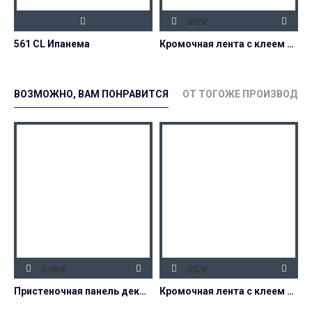
382₽
561 CL Ипанема
Кромочная лента с клеем 45 мм декор 2059/FL-Ипанема
ВОЗМОЖНО, ВАМ ПОНРАВИТСЯ
ОТ ТОГОЖЕ ПРОИЗВОДИТ
3480₽
382₽
Пристеночная панель декор 2062/S-Трансильвания
Кромочная лента с клеем 45 мм декор 2062/S-Трансильвания