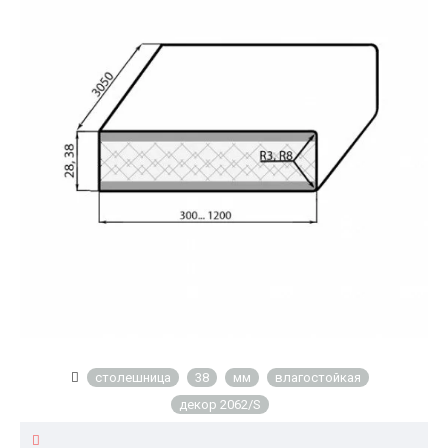
столешница
38
мм
влагостойкая
декор 2062/S