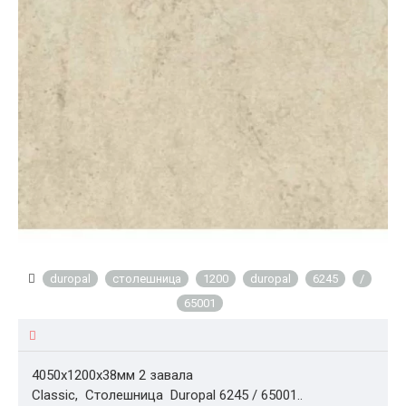
duropal
столешница
1200
duropal
6245
/
65001
4050x1200x38мм 2 завала
Classic, Столешница Duropal 6245 / 65001..