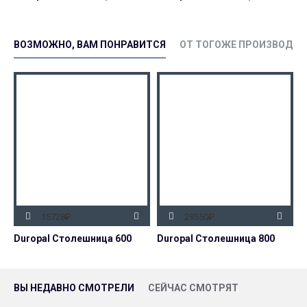
ВОЗМОЖНО, ВАМ ПОНРАВИТСЯ
ОТ ТОГОЖЕ ПРОИЗВОДИТ
15728₽
29550₽
Duropal Столешница 600
Duropal Столешница 800
D
ВЫ НЕДАВНО СМОТРЕЛИ
СЕЙЧАС СМОТРЯТ