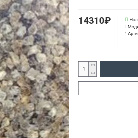
14310₽
Нал
Моде
Арти