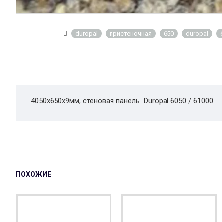
duropal
пристеночная
650
duropal
4050x650x9мм, стеновая панель Duropal 6050 / 61000
ПОХОЖИЕ