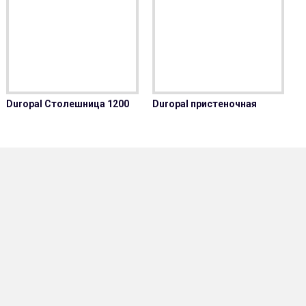
uropal пристеночная
Duropal Столешница 1200
Duropal пристеночная
D