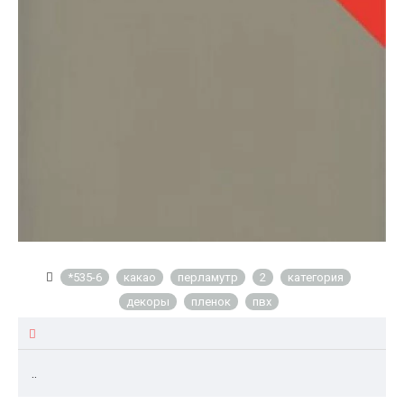
*535-6
какао
перламутр
2
категория
декоры
пленок
пвх
..