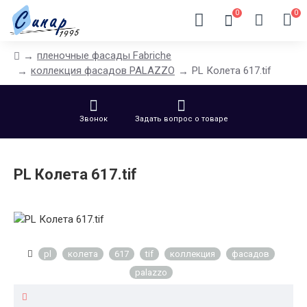
0
0
пленочные фасады Fabriche
коллекция фасадов PALAZZO
PL Колета 617.tif
Звонок
Задать вопрос о товаре
PL Колета 617.tif
pl
колета
617
tif
коллекция
фасадов
palazzo