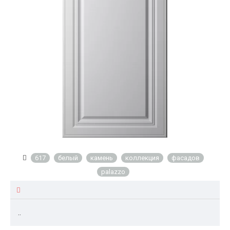
617
белый
камень
коллекция
фасадов
palazzo
..