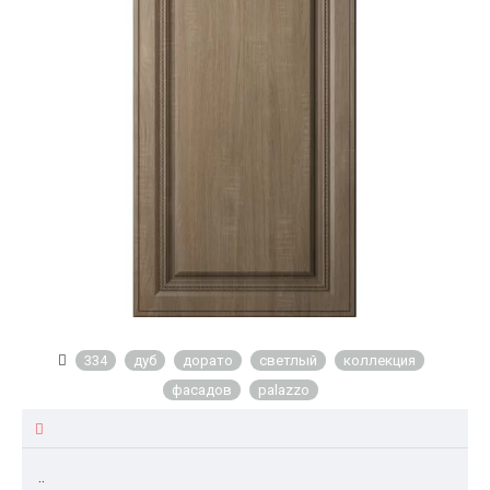
334
дуб
дорато
светлый
коллекция
фасадов
palazzo
..