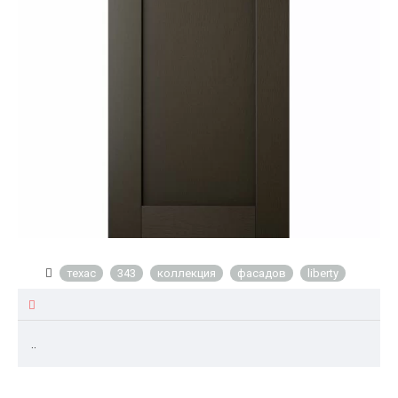
техас
343
коллекция
фасадов
liberty
..