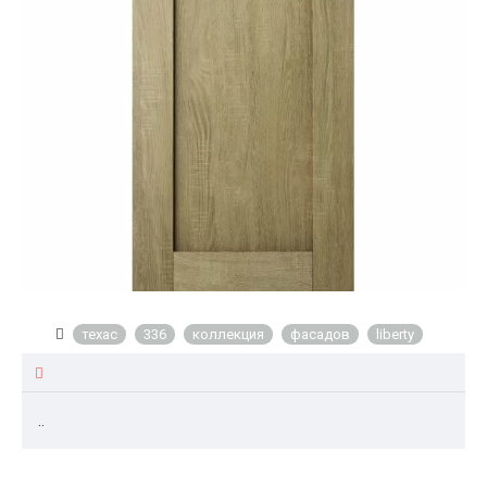
техас
336
коллекция
фасадов
liberty
..