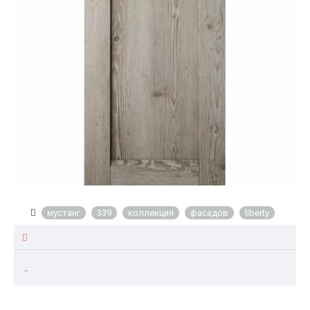
мустанг
339
коллекция
фасадов
liberty
..