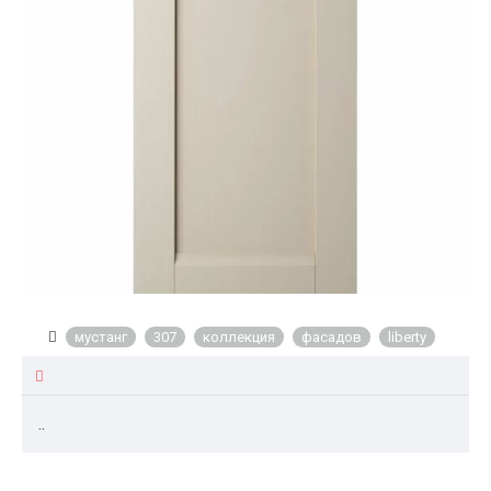
мустанг
307
коллекция
фасадов
liberty
..