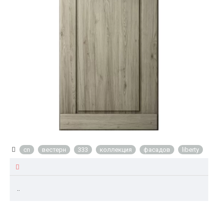
cn
вестерн
333
коллекция
фасадов
liberty
..