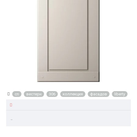
cn
вестерн
306
коллекция
фасадов
liberty
..