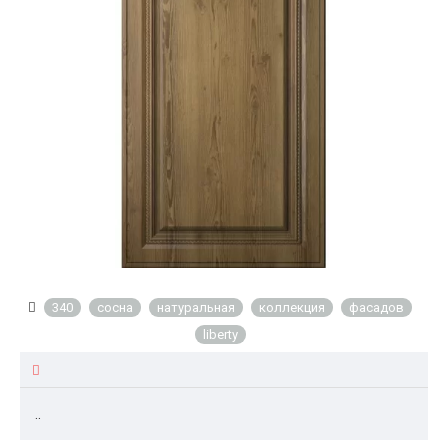
340
сосна
натуральная
коллекция
фасадов
liberty
..