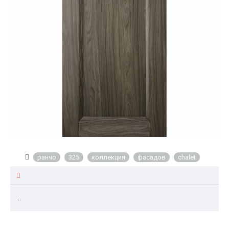
ранчо
325
коллекция
фасадов
chalet
..