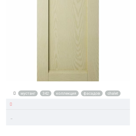
мустанг
342
коллекция
фасадов
chalet
..