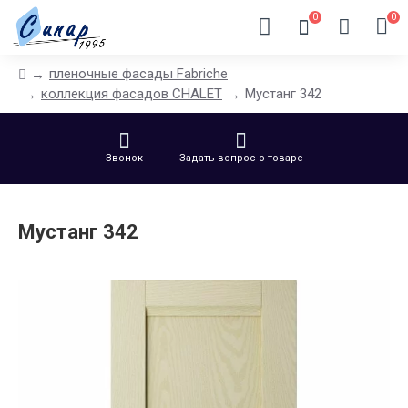
0
0
пленочные фасады Fabriche
коллекция фасадов CHALET
Мустанг 342
Звонок
Задать вопрос о товаре
Мустанг 342