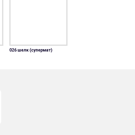
026 шелк (супермат)
027 латте (супермат)