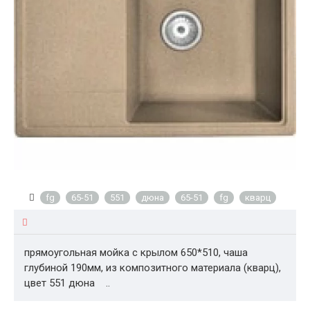
fg
65-51
551
дюна
65-51
fg
кварц
прямоугольная мойка с крылом 650*510, чаша
глубиной 190мм, из композитного материала (кварц),
цвет 551 дюна ..