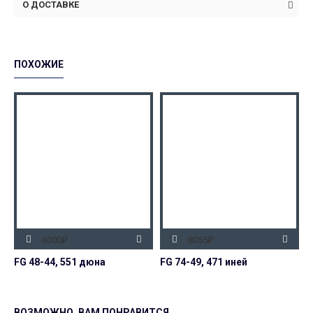
О ДОСТАВКЕ
ПОХОЖИЕ
6000₽
8055₽
FG 48-44, 551 дюна
FG 74-49, 471 иней
F
ВОЗМОЖНО, ВАМ ПОНРАВИТСЯ