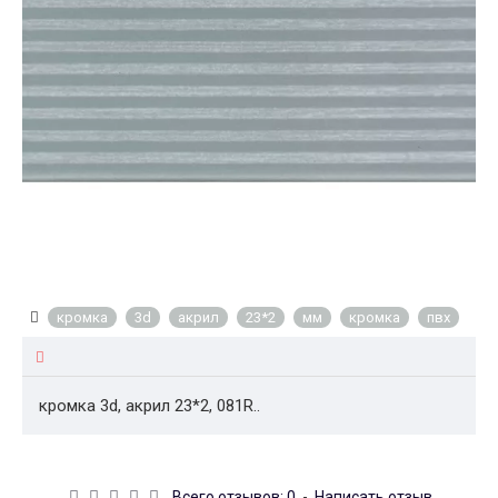
кромка
3d
акрил
23*2
мм
кромка
пвх
кромка 3d, акрил 23*2, 081R..
Всего отзывов: 0
-
Написать отзыв