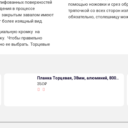
лифованных поверхностей
помощью ножовки и срез обр
дения в процессе
тряпочкой со всех сторон из
с закрытым завалом имеют
обязательно, столешницу мо
 более изящный вид.
циальную кромку на
нку. Чтобы правильно
но ее выбрать. Торцевые
Планка Торцевая, 38мм, алюминий, 800мм с открытым завалом, матовая
350₽