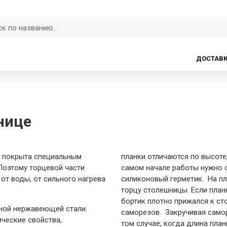
ДОСТАВ
нице
у покрыта специальным
планки отличаются по высоте,
Поэтому торцевой части
самом начале работы нужно 
т воды, от сильного нагрева
силиконовый герметик. На пл
торцу столешницы. Если план
бортик плотно прижался к ст
ной нержавеющей стали.
саморезов. Закручивая самор
ические свойства,
том случае, когда длина пла