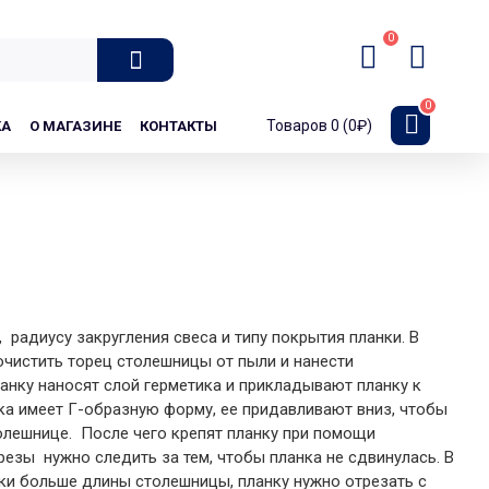
0
0
Товаров 0 (0₽)
КА
О МАГАЗИНЕ
КОНТАКТЫ
 радиусу закругления свеса и типу покрытия планки. В
очистить торец столешницы от пыли и нанести
анку наносят слой герметика и прикладывают планку к
ка имеет Г-образную форму, ее придавливают вниз, чтобы
олешнице. После чего крепят планку при помощи
езы нужно следить за тем, чтобы планка не сдвинулась. В
нки больше длины столешницы, планку нужно отрезать с