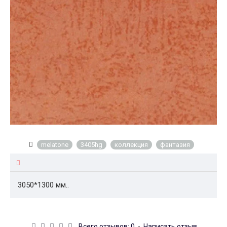
melatone
3405hg
коллекция
фантазия
3050*1300 мм..
Всего отзывов: 0
-
Написать отзыв