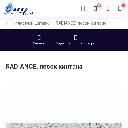
0
0
пластики Lemark
RADIANCE, песок кинтана
Звонок
Задать вопрос о товаре
RADIANCE, песок кинтана