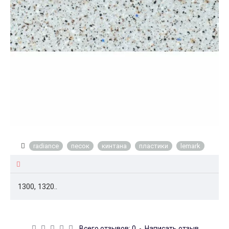
radiance
песок
кинтана
пластики
lemark
1300, 1320..
Всего отзывов: 0
-
Написать отзыв