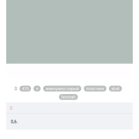
475
s
жемчужно-серый
пластики
abet
laminati
0,6..