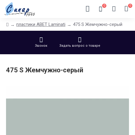
0
0
пластики ABET Laminati
475 S Жемчужно-серый
Звонок
Задать вопрос о товаре
475 S Жемчужно-серый